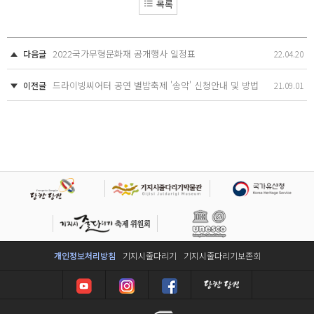
목록
2022국가무형문화재 공개행사 일정표
다음글
22.04.20
드라이빙씨어터 공연 별밤축제 '송악' 신청안내 및 방법
이전글
21.09.01
개인정보처리방침
기지시줄다리기
기지시줄다리기보존회