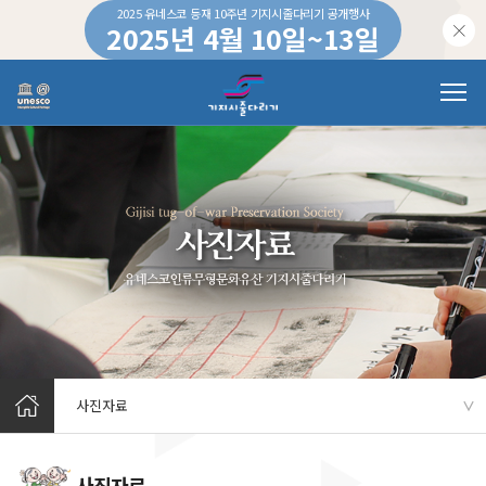
2025 유네스코 등재 10주년 기지시줄다리기 공개행사
2025년 4월 10일~13일
하루 동안 이 창을 열지 않습니다.
사진자료
∨
사진자료