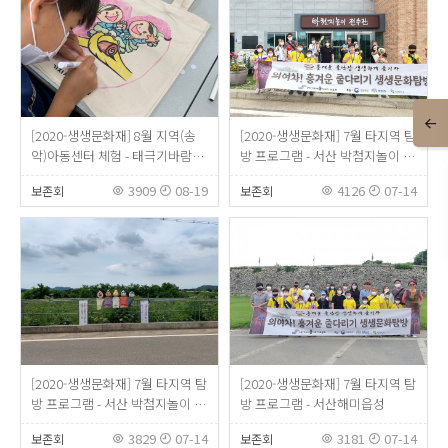
[2020-생생문화재] 8월 지역(송
[2020-생생문화재] 7월 타지역 탐
악)아동센터 체험 - 태극기바람개
방 프로그램 - 서산 박첨지놀이 전
비, 에코백
수교육관2
3909
08-19
4126
07-14
보존회
보존회
[2020-생생문화재] 7월 타지역 탐
[2020-생생문화재] 7월 타지역 탐
방 프로그램 - 서산 박첨지놀이 전
방 프로그램 - 서산해미읍성
수교육관
3829
07-14
3181
07-14
보존회
보존회