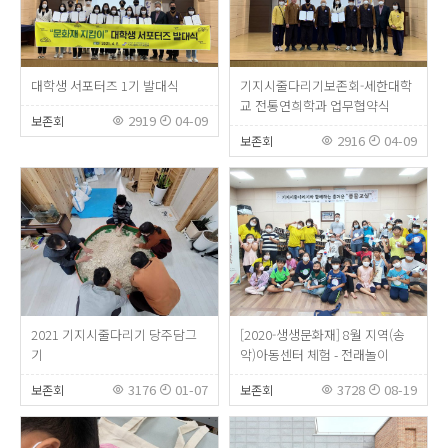
대학생 서포터즈 1기 발대식
기지시줄다리기보존회-세한대학
교 전통연희학과 업무협약식
2919
04-09
보존회
2916
04-09
보존회
2021 기지시줄다리기 당주담그
[2020-생생문화재] 8월 지역(송
기
악)아동센터 체험 - 전래놀이
3176
01-07
3728
08-19
보존회
보존회