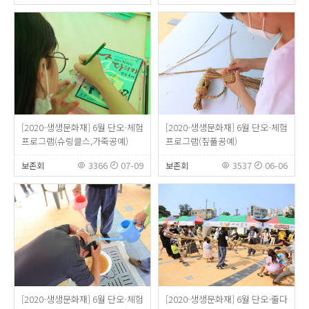
[2020-생생문화재] 6월 단오-체험
[2020-생생문화재] 6월 단오-체험
프로그램(슈링클스,가죽공예)
프로그램(짚풀공예)
3366
07-09
3537
06-06
보존회
보존회
[2020-생생문화재] 6월 단오-체험
[2020-생생문화재] 6월 단오-줄다