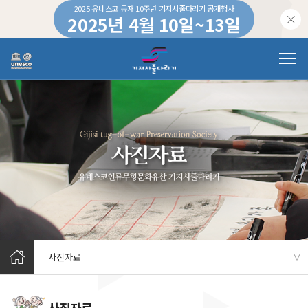
2025 유네스코 등재 10주년 기지시줄다리기 공개행사
2025년 4월 10일~13일
하루 동안 이 창을 열지 않습니다.
사진자료
∨
사진자료