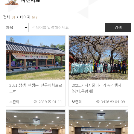
/
전체
91
페이지
6/7
검색
2021.생생_인생문_전통체험프로
2021.기지시줄다리기 공개행사
그램
[당제,용왕제]
2839
01-11
3426
04-09
보존회
보존회