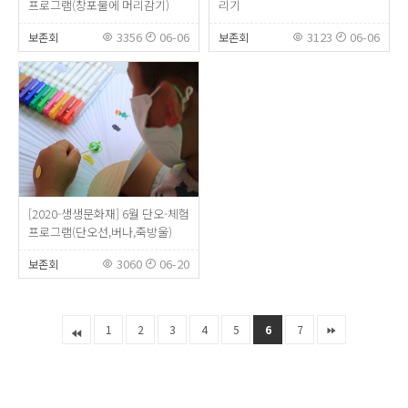
프로그램(창포물에 머리감기)
리기
3356
06-06
3123
06-06
보존회
보존회
[2020-생생문화재] 6월 단오-체험
프로그램(단오선,버나,죽방울)
3060
06-20
보존회
1
2
3
4
5
6
7